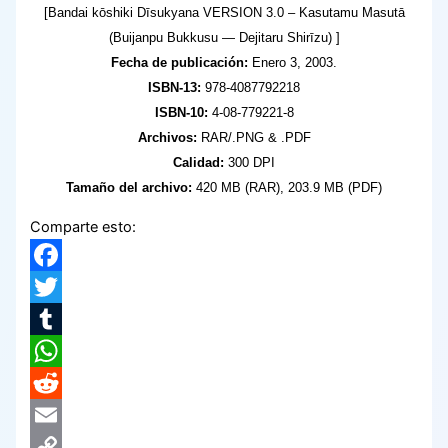
[Bandai kōshiki Dīsukyana VERSION 3.0 – Kasutamu Masutā
(Buijanpu Bukkusu ― Dejitaru Shirīzu) ]
Fecha de publicación:
Enero 3, 2003.
ISBN-13:
978-4087792218
ISBN-10:
4-08-779221-8
Archivos:
RAR/.PNG & .PDF
Calidad:
300 DPI
Tamaño del archivo:
420 MB (RAR), 203.9 MB (PDF)
Comparte esto:
Facebook
Twitter
Tumblr
WhatsApp
Reddit
Email