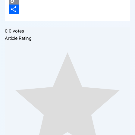
Copy
Link
Compartir
0
0
votes
Article Rating