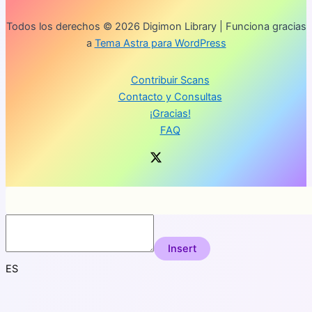
Todos los derechos © 2026 Digimon Library | Funciona gracias
a
Tema Astra para WordPress
Contribuir Scans
Contacto y Consultas
¡Gracias!
FAQ
Insert
ES