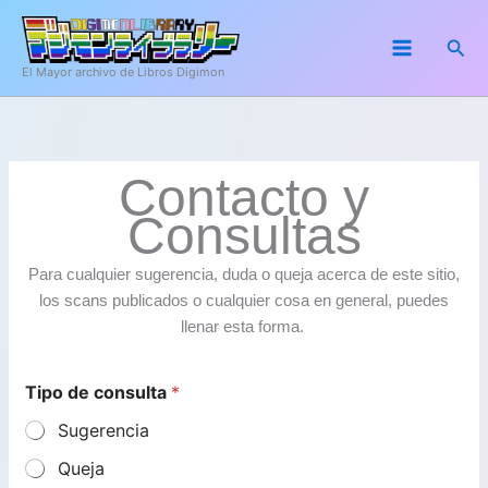
Ir
al
Busc
contenido
El Mayor archivo de Libros Digimon
Contacto y
Consultas
Para cualquier sugerencia, duda o queja acerca de este sitio,
los scans publicados o cualquier cosa en general, puedes
llenar esta forma.
Tipo de consulta
*
Sugerencia
Queja